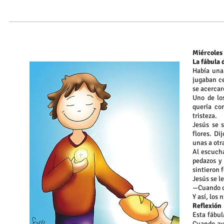
Miércoles 
La fábula 
Había una
jugaban c
se acercar
Uno de lo
quería co
tristeza.
Jesús se 
flores. Di
unas a otra
Al escucha
pedazos y
sintieron f
Jesús se l
—Cuando c
Y así, los
Reflexión
Esta fábul
Cuando ay