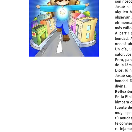
con nosot
Josué se 
alguien h
observar 
chimenea.
más cálida
A partir
bondad. 
necesitab
Un día, u
calor. Jo
Pero, para
de la lám
Dios. Tú 
Josué sup
bondad. D
divina.
Reflexió
En la Bib
lámpara q
fuente de
muy espec
tú ayudas
te convie
reflejamo