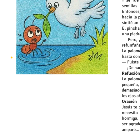
Y se fue
semillas
Entonces
hacia la 
sintió un 
El pincha
una piedr
― Pero, ¿
refunfuñ
La paloma
hasta don
― Fuiste 
― ¡De nad
Reflexión
La paloma
pequeña, 
demasiado
los ojos a
Oración
Jesús te 
necesita 
hormiga, 
ser agrad
amparo...