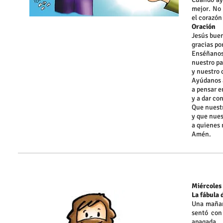
mejor. No
el corazón
Oración
Jesús bue
gracias po
Enséñanos
nuestro pa
y nuestro 
Ayúdanos a
a pensar e
y a dar co
Que nuest
y que nues
a quienes 
Amén.
Miércoles 
La fábula 
Una mañana
sentó con
apagada.