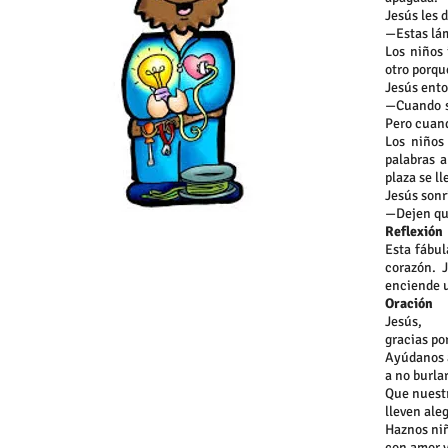
Jesús les d
—Estas lá
Los niños 
otro porqu
Jesús ento
—Cuando s
Pero cuand
Los niños
palabras 
plaza se ll
Jesús sonri
—Dejen que
Reflexión
Esta fábul
corazón. 
enciende u
Oración
Jesús,
gracias po
Ayúdanos a
a no burla
Que nuestr
lleven aleg
Haznos niñ
con amor y