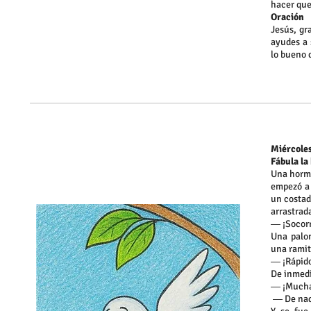
hacer que
Oración
Jesús, gr
ayudes a 
lo bueno 
Miércoles
Fábula la
Una hormi
empezó a 
un costad
arrastrada
― ¡Socorr
Una palom
una ramita
― ¡Rápid
De inmedi
― ¡Muchas
― De nada