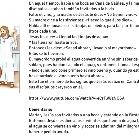
En aquel tiempo, había una boda en Caná de Galilea, y la mad
discípulos estaban también invitados a la boda.
Faltó el vino, y la madre de Jesús le dice: «No tienen vino».
Su madre dice a los sirvientes: «Haced lo que él os diga».
Había allí colocadas seis tinajas de piedra, para las purifica
litros cada una.
Jesús les dice: «Llenad las tinajas de agua».
Y las llenaron hasta arriba.
Entonces les dice: «Sacad ahora y llevadlo al mayordomo».
Ellos se lo llevaron.
El mayordomo probó el agua convertida en vino sin saber de d
sabían, pues habían sacado el agua), y entonces llama al esp
«Todo el mundo pone primero el vino bueno y, cuando ya está
has guardado el vino bueno hasta ahora».
Este fue el primero de los signos que Jesús realizó en Caná d
sus discípulos creyeron en él.
https://www.youtube.com/watch?v=eCsF3WzNOSA
Comentario:
María y Jesús son invitados a una boda y estando en la fiesta
Entonces Jesús les dice a los sirvientes que llenen de agua
el agua se convierta en vino y todos se admiran del milagro 
haberle pedido ayuda.