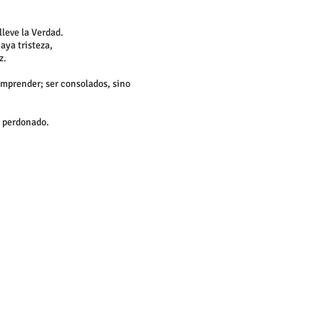
lleve la Verdad.
aya tristeza,
z.
mprender; ser consolados, sino
s perdonado.