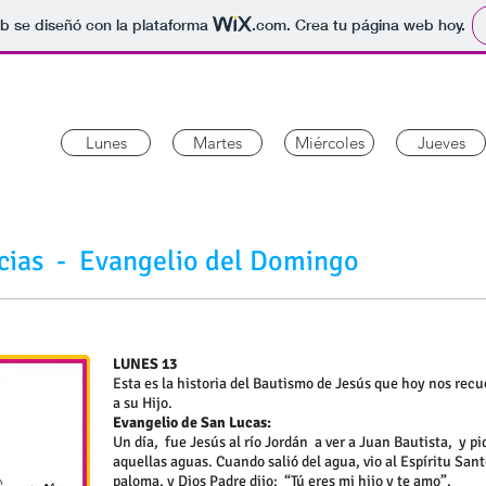
b se diseñó con la plataforma
.com
. Crea tu página web hoy.
Lunes
Martes
Miércoles
Jueves
icias - Evangelio del Domingo
LUNES 13
Esta es la historia del Bautismo de Jesús que hoy nos rec
a su Hijo.
Evangelio de San Lucas:
Un día, fue Jesús al río Jordán a ver a Juan Bautista, y p
aquellas aguas. Cuando salió del agua, vio al Espíritu San
paloma, y Dios Padre dijo: “Tú eres mi hijo y te amo”.