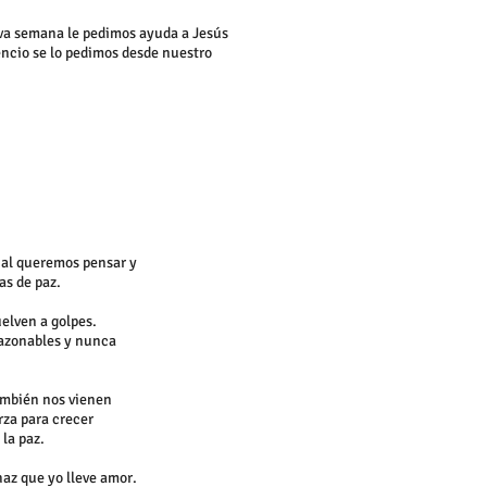
va semana le pedimos ayuda a Jesús
encio se lo pedimos desde nuestro
ual queremos pensar y
as de paz.
elven a golpes.
razonables y nunca
también nos vienen
erza para crecer
la paz.
haz que yo lleve amor.