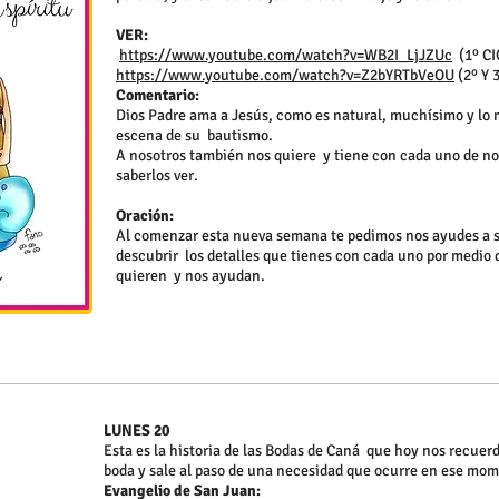
VER:
https://www.youtube.com/watch?v=WB2I_LjJZUc
(1º CI
https://www.youtube.com/watch?v=Z2bYRTbVeOU
(2º Y 
Comentario:
Dios Padre ama a Jesús, como es natural, muchísimo y lo 
escena de su bautismo.
A nosotros también nos quiere y tiene con cada uno de no
saberlos ver.
Oración:
Al comenzar esta nueva semana te pedimos nos ayudes a s
descubrir los detalles que tienes con cada uno por medio 
quieren y nos ayudan.
LUNES 20
Esta es la historia de las Bodas de Caná que hoy nos recuer
boda y sale al paso de una necesidad que ocurre en ese mo
Evangelio de San Juan: